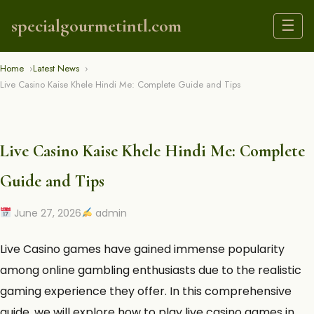
specialgourmetintl.com
☰
Home
Latest News
Live Casino Kaise Khele Hindi Me: Complete Guide and Tips
Live Casino Kaise Khele Hindi Me: Complete
Guide and Tips
June 27, 2026
admin
Live Casino
games have gained immense popularity
among online gambling enthusiasts due to the realistic
gaming experience they offer. In this comprehensive
guide, we will explore how to play live casino games in