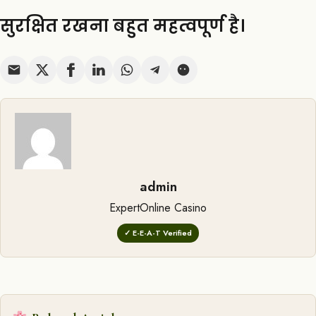
सुरक्षित रखना बहुत महत्वपूर्ण है।
admin
ExpertOnline Casino
✓ E-E-A-T Verified